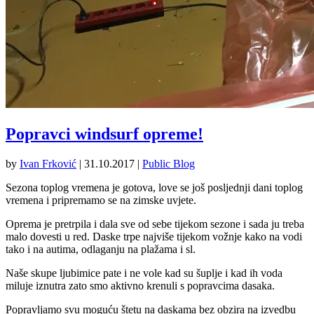
Popravci windsurf opreme!
by
Ivan Frković
|
31.10.2017
|
Public Blog
Sezona toplog vremena je gotova, love se još posljednji dani toplog
vremena i pripremamo se na zimske uvjete.
Oprema je pretrpila i dala sve od sebe tijekom sezone i sada ju treba
malo dovesti u red. Daske trpe najviše tijekom vožnje kako na vodi
tako i na autima, odlaganju na plažama i sl.
Naše skupe ljubimice pate i ne vole kad su šuplje i kad ih voda
miluje iznutra zato smo aktivno krenuli s popravcima dasaka.
Popravljamo svu moguću štetu na daskama bez obzira na izvedbu