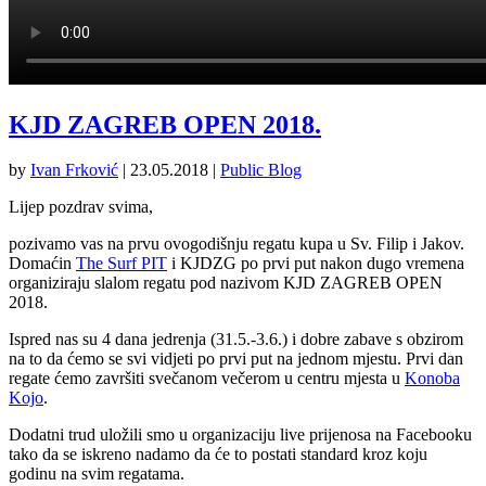
KJD ZAGREB OPEN 2018.
by
Ivan Frković
|
23.05.2018
|
Public Blog
Lijep pozdrav svima,
pozivamo vas na prvu ovogodišnju regatu kupa u Sv. Filip i Jakov.
Domaćin
The Surf PIT
i KJDZG po prvi put nakon dugo vremena
organiziraju slalom regatu pod nazivom KJD ZAGREB OPEN
2018.
Ispred nas su 4 dana jedrenja (31.5.-3.6.) i dobre zabave s obzirom
na to da ćemo se svi vidjeti po prvi put na jednom mjestu. Prvi dan
regate ćemo završiti svečanom večerom u centru mjesta u
Konoba
Kojo
.
Dodatni trud uložili smo u organizaciju live prijenosa na Facebooku
tako da se iskreno nadamo da će to postati standard kroz koju
godinu na svim regatama.