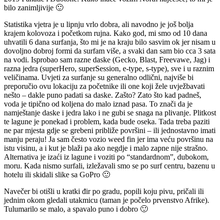
bilo zanimljivije 🙂
Statistika vjetra je u lipnju vrlo dobra, ali navodno je još bolja
krajem kolovoza i početkom rujna. Kako god, mi smo od 10 dana
uhvatili 6 dana surfanja, što mi je na kraju bilo sasvim ok jer nisam u
dovoljno dobroj formi da surfam više, a svaki dan sam bio cca 3 sata
na vodi. Isprobao sam razne daske (Gecko, Blast, Freevawe, Jag) i
razna jedra (superHero, superSession, e-type, s-type), sve i u raznim
veličinama. Uvjeti za surfanje su generalno odlični, najviše bi
preporučio ovu lokaciju za početnike ili one koji žele uvježbavati
nešto – dakle puno padati sa daske. Zašto? Zato što kad padneš,
voda je tipično od koljena do malo iznad pasa. To znači da je
namještanje daske i jedra lako i ne gubi se snaga na plivanje. Plitkost
te lagune je ponekad i problem, kada bude oseka. Tada treba paziti
ne par mjesta gdje se grebeni približe površini – ili jednostavno imati
manju peraju! Ja sam često vozio weed fin jer ima veću površinu na
istu visinu, a i kut je blaži pa ako negdje i malo zapne nije strašno.
Alternativa je izaći iz lagune i voziti po “standardnom”, dubokom,
moru. Kada nismo surfali, izležavali smo se po surf centru, bazenu u
hotelu ili skidali slike sa GoPro 🙂
Navečer bi otišli u kratki đir po gradu, popili koju pivu, pričali ili
jednim okom gledali utakmicu (taman je počelo prvenstvo Afrike).
Tulumarilo se malo, a spavalo puno i dobro 🙂