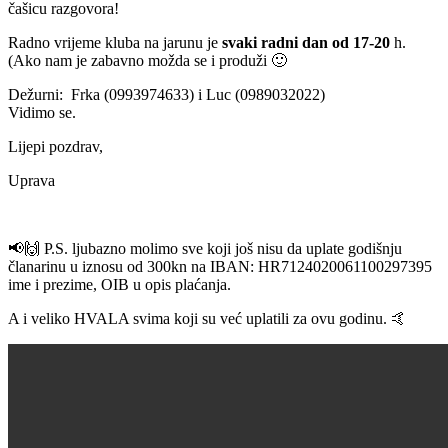
čašicu razgovora!
Radno vrijeme kluba na jarunu je
svaki radni dan od 17-20
h.
(Ako nam je zabavno možda se i produži 🙂
Dežurni: Frka (0993974633) i Luc (0989032022)
Vidimo se.
Lijepi pozdrav,
Uprava
📢
🙌
P.S. ljubazno molimo sve koji još nisu da uplate godišnju
članarinu u iznosu od 300kn na IBAN: HR7124020061100297395
ime i prezime, OIB u opis plaćanja.
A i veliko HVALA svima koji su već uplatili za ovu godinu.
🤙