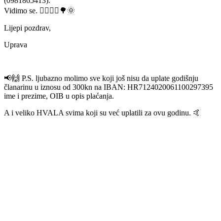
(0981865413).
Vidimo se.
🏄‍♀️
🏄‍♂️
🌳
🌞
Lijepi pozdrav,
Uprava
📢
🙌
P.S. ljubazno molimo sve koji još nisu da uplate godišnju
članarinu u iznosu od 300kn na IBAN: HR7124020061100297395
ime i prezime, OIB u opis plaćanja.
A i veliko HVALA svima koji su već uplatili za ovu godinu.
🤙