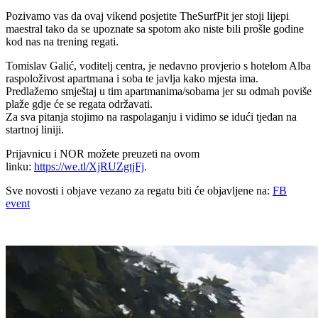
Pozivamo vas da ovaj vikend posjetite TheSurfPit jer stoji lijepi
maestral tako da se upoznate sa spotom ako niste bili prošle godine
kod nas na trening regati.
Tomislav Galić, voditelj centra, je nedavno provjerio s hotelom Alba
raspoloživost apartmana i soba te javlja kako mjesta ima.
Predlažemo smještaj u tim apartmanima/sobama jer su odmah poviše
plaže gdje će se regata održavati.
Za sva pitanja stojimo na raspolaganju i vidimo se idući tjedan na
startnoj liniji.
Prijavnicu i NOR možete preuzeti na ovom
linku:
https://we.tl/XjRUZgtjFj
.
Sve novosti i objave vezano za regatu biti će objavljene na:
FB
event