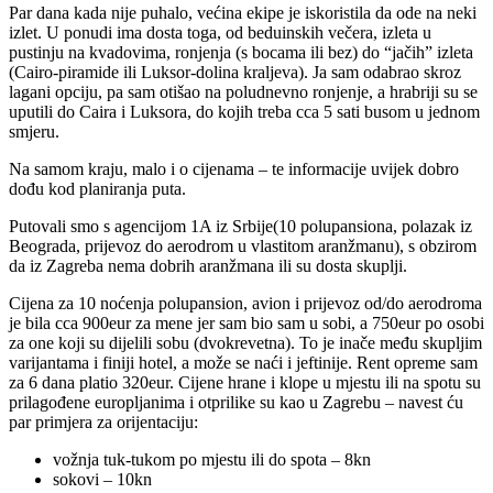
Par dana kada nije puhalo, većina ekipe je iskoristila da ode na neki
izlet. U ponudi ima dosta toga, od beduinskih večera, izleta u
pustinju na kvadovima, ronjenja (s bocama ili bez) do “jačih” izleta
(Cairo-piramide ili Luksor-dolina kraljeva). Ja sam odabrao skroz
lagani opciju, pa sam otišao na poludnevno ronjenje, a hrabriji su se
uputili do Caira i Luksora, do kojih treba cca 5 sati busom u jednom
smjeru.
Na samom kraju, malo i o cijenama – te informacije uvijek dobro
dođu kod planiranja puta.
Putovali smo s agencijom 1A iz Srbije(10 polupansiona, polazak iz
Beograda, prijevoz do aerodrom u vlastitom aranžmanu), s obzirom
da iz Zagreba nema dobrih aranžmana ili su dosta skuplji.
Cijena za 10 noćenja polupansion, avion i prijevoz od/do aerodroma
je bila cca 900eur za mene jer sam bio sam u sobi, a 750eur po osobi
za one koji su dijelili sobu (dvokrevetna). To je inače među skupljim
varijantama i finiji hotel, a može se naći i jeftinije. Rent opreme sam
za 6 dana platio 320eur. Cijene hrane i klope u mjestu ili na spotu su
prilagođene europljanima i otprilike su kao u Zagrebu – navest ću
par primjera za orijentaciju:
vožnja tuk-tukom po mjestu ili do spota – 8kn
sokovi – 10kn