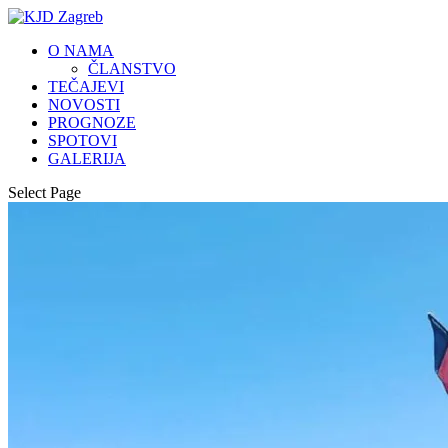
O NAMA
ČLANSTVO
TEČAJEVI
NOVOSTI
PROGNOZE
SPOTOVI
GALERIJA
Select Page