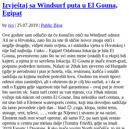
Izvještaj sa Windsurf puta u El Gouna,
Egipat
by
ivo
|
25.07.2019
|
Public Blog
Ove godine sam odlučio da ću konačno otići na Windsurf odmor.
Ali ne u Hrvatsku, zato što za iste ili slične novce mogu otići i
negdje drugdje, vidjeti malo svijeta, a i statistika vjetra u Hrvatskoj i
nije baš najbolja. I tako – Egipat! Odabrana lokacija je bila El
Gouna, prvenstveno zato što su svi osim mene (ostalih 6 u ekipi) bili
kajteri, a njima je to savršena lokacija. El Gouna je inače resort-grad,
potpuno podređen turizmu. Nalazi se 20tak km sjeverno od Hurgade
(gdje je aerodrom) i pun je hotela, vila, restorana, kafića i ostalih
sadržaja na kojima možete potrošiti lovu. Osobno mi resort tipovi
odmor nisu zanimljivi, ali s obzirom da je cilj bio surfati, a i da se
radi o Egiptu gdje sigurnost nije baš garantirana – ovaj put je resort
bio sasvim ok. Sami surf centri su van mjesta, cca 10tak minuta
vožnje tuk-tukom od centra El Goune. Ima nekoliko surf centara, a
mi smo bili u Element watersports centru, koji ima dovoljno sadržaja
da tamo provedete cijeli dan – hlad 🙂 ,cuga, klopa, stolni tenis,
storage, rent, tuševi, … , vode ga Nijemci i stvarno je na razini.
Element nudi rent wsurf opreme, ali samo F2, pa sam ipak rentao
opremu u centru par metara dalje (Tommy Friedl), gdje su imali
2019 Fanatic i Duotone. Kako inače vozim North najčešće, to mi je