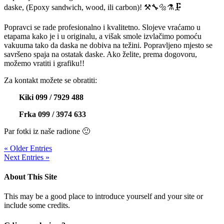
daske, (Epoxy sandwich, wood, ili carbon)! ⚒🔧🔩⚗🗜
Popravci se rade profesionalno i kvalitetno. Slojeve vraćamo u
etapama kako je i u originalu, a višak smole izvlačimo pomoću
vakuuma tako da daska ne dobiva na težini. Popravljeno mjesto se
savršeno spaja na ostatak daske. Ako želite, prema dogovoru,
možemo vratiti i grafiku!!
Za kontakt možete se obratiti:
Kiki 099 / 7929 488
Frka 099 / 3974 633
Par fotki iz naše radione 🙂
« Older Entries
Next Entries »
About This Site
This may be a good place to introduce yourself and your site or
include some credits.