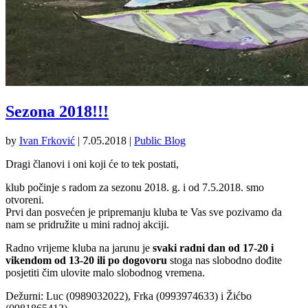
Sezona 2018!!!
by
Ivan Frković
|
7.05.2018
|
Public Blog
Dragi članovi i oni koji će to tek postati,
klub počinje s radom za sezonu 2018. g. i od 7.5.2018. smo
otvoreni.
Prvi dan posvećen je pripremanju kluba te Vas sve pozivamo da
nam se pridružite u mini radnoj akciji.
Radno vrijeme kluba na jarunu je
svaki radni dan od 17-20
i
vikendom od 13-20 ili po dogovoru
stoga nas slobodno dođite
posjetiti čim ulovite malo slobodnog vremena.
Dežurni: Luc (0989032022), Frka (0993974633) i Žićbo