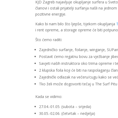
KJD Zagreb najavljuje okupljanje surfera u Svetom
članovi i ostali prijatelji surfanja našli na jedn
pozitivne energije.
Kako bi nam bilo što ljepše, tijekom okupljanja
T
i rent opreme, a storage opreme će biti potpuno
Što ćemo raditi:
Zajedničko surfanje, foilanje, winganje, SUPan
Postavit ćemo regatnu bovu za vježbanje jibe
Savjeti naših instruktora oko trima opreme i t
2 klupska foila koji će biti na raspolaganju čl
Zajednički odlazak na večeru/cugu kako se v
Tko želi može dogovoriti tečaj u The Surf Pitu 
Kada se vidimo:
27.04.-01.05. (subota – srijeda)
30.05.-02.06. (četvrtak – nedjelja)