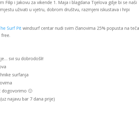
 Filip i Jakovu za vikende 1. Maja i blagdana Tijelova gdje bi se naši
om mjestu uživati u vjetru, dobrom društvu, razmjeni iskustava i hrpi
he Surf Pit
windsurf centar nudi svim članovima 25% popusta na teč
 free.
je… svi su dobrodošli!
ova
ehnike surfanja
anovima
eć dogovorimo 🙂
(uz najavu bar 7 dana prije)