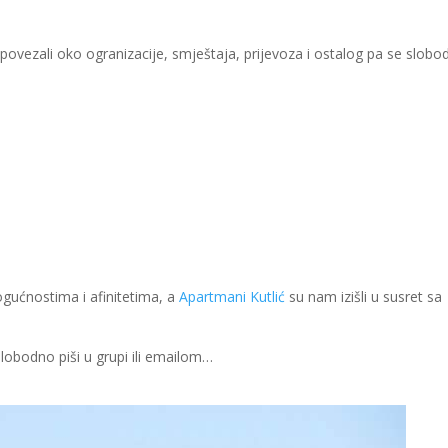
povezali oko ogranizacije, smještaja, prijevoza i ostalog pa se slobo
gućnostima i afinitetima, a
Apartmani Kutlić
su nam izišli u susret sa
obodno piši u grupi ili emailom…