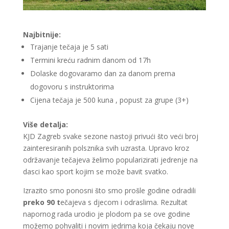
Najbitnije:
Trajanje tečaja je 5 sati
Termini kreću radnim danom od 17h
Dolaske dogovaramo dan za danom prema
dogovoru s instruktorima
Cijena tečaja je 500 kuna , popust za grupe (3+)
Više detalja:
KJD Zagreb svake sezone nastoji privući što veći broj
zainteresiranih polsznika svih uzrasta. Upravo kroz
održavanje tečajeva želimo popularizirati jedrenje na
dasci kao sport kojim se može bavit svatko.
Izrazito smo ponosni što smo prošle godine odradili
preko 90 t
ečajeva s djecom i odraslima. Rezultat
napornog rada urodio je plodom pa se ove godine
možemo pohvaliti i novim jedrima koja čekaju nove