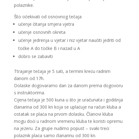
polaznike.
Što očekivati od osnovnog tečaja
učenje čitanja smjera vjetra
učenje osnovnih okreta
učenje jedrenja u vjetar i niz vjetar naučiti jedriti od
točke A do točke B i nazad u A
dobro se zabaviti
Ttrajanje tečaja je 5 sati, a termini kreću radnim
danom od 17h.
Dolaske dogovaramo dan za danom prema dogovoru
s instruktorima.
Cijena tečaja je 500 kuna u što je uračunata i godišnja
članarina od 300 kn koja se uplaćuje na račun kluba a
ostatak se plaća na prvom dolasku. Članovi kluba
mogu doći u radnom vremenu kluba te koristi opremu
na jezeru. Za grupe nudimo popust – svaki treći
polaznik plaća samo članarinu od 300 kn.