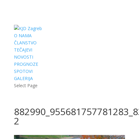
O NAMA
ČLANSTVO
TEČAJEVI
NOVOSTI
PROGNOZE
SPOTOVI
GALERIJA
Select Page
882990_955681757781283_8
2