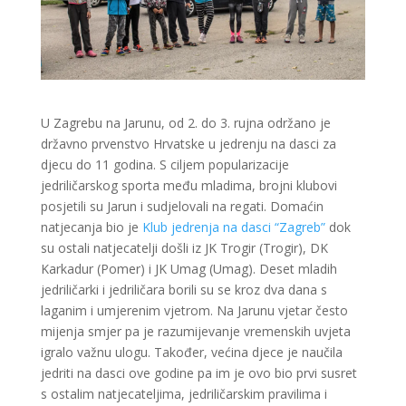
U Zagrebu na Jarunu, od 2. do 3. rujna održano je
državno prvenstvo Hrvatske u jedrenju na dasci za
djecu do 11 godina. S ciljem popularizacije
jedriličarskog sporta među mladima, brojni klubovi
posjetili su Jarun i sudjelovali na regati. Domaćin
natjecanja bio je
Klub jedrenja na dasci “Zagreb”
dok
su ostali natjecatelji došli iz JK Trogir (Trogir), DK
Karkadur (Pomer) i JK Umag (Umag). Deset mladih
jedriličarki i jedriličara borili su se kroz dva dana s
laganim i umjerenim vjetrom. Na Jarunu vjetar često
mijenja smjer pa je razumijevanje vremenskih uvjeta
igralo važnu ulogu. Također, većina djece je naučila
jedriti na dasci ove godine pa im je ovo bio prvi susret
s ostalim natjecateljima, jedriličarskim pravilima i