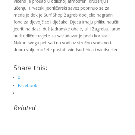
Vikend je prošao u odličnoj atmosferi, druženju i
učenju. Hrvatski jedriličarski savez pobrinuo se za
medalje dok je Surf Shop Zagreb dodijelio nagradni
fond za djevojčice i dječake. Djeca imaju priliku naučiti
jedriti na dasci duž Jadranske obale, ali i Zagrebu. Jarun
nudi odlične uvjete za savladavanje prvih koraka.
Nakon svega pet sati na vodi uz stručno vodstvo i
dobru volju možete postati windsurferica i windsurfer.
Share this:
X
Facebook
Related