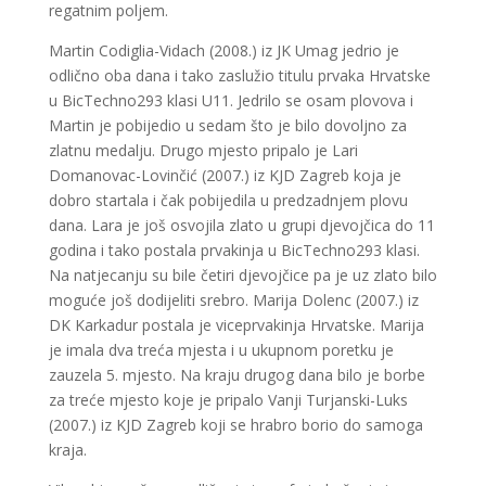
regatnim poljem.
Martin Codiglia-Vidach (2008.) iz JK Umag jedrio je
odlično oba dana i tako zaslužio titulu prvaka Hrvatske
u BicTechno293 klasi U11. Jedrilo se osam plovova i
Martin je pobijedio u sedam što je bilo dovoljno za
zlatnu medalju. Drugo mjesto pripalo je Lari
Domanovac-Lovinčić (2007.) iz KJD Zagreb koja je
dobro startala i čak pobijedila u predzadnjem plovu
dana. Lara je još osvojila zlato u grupi djevojčica do 11
godina i tako postala prvakinja u BicTechno293 klasi.
Na natjecanju su bile četiri djevojčice pa je uz zlato bilo
moguće još dodijeliti srebro. Marija Dolenc (2007.) iz
DK Karkadur postala je viceprvakinja Hrvatske. Marija
je imala dva treća mjesta i u ukupnom poretku je
zauzela 5. mjesto. Na kraju drugog dana bilo je borbe
za treće mjesto koje je pripalo Vanji Turjanski-Luks
(2007.) iz KJD Zagreb koji se hrabro borio do samoga
kraja.